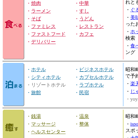
れと
・
焼肉
・
中華
・
ぐ
・
ラーメン
・
すし
・
美
・
そば
・
うどん
った
・
ファミレス
・
レストラン
・
ホ
・
ファストフード
・
カフェ
検索
・
デリバリー
・
食
ング
・
ホテル
・
ビジネスホテル
昭和
で予
・
シティホテル
・
カプセルホテル
・
楽
・リゾートホテル
・
ラブホテル
・
じ
・
旅館
・
民宿
・yoy
・
銭湯
・
温泉
昭和
・
マッサージ
・
整体
・
is
スポ
・
ヘルスセンター