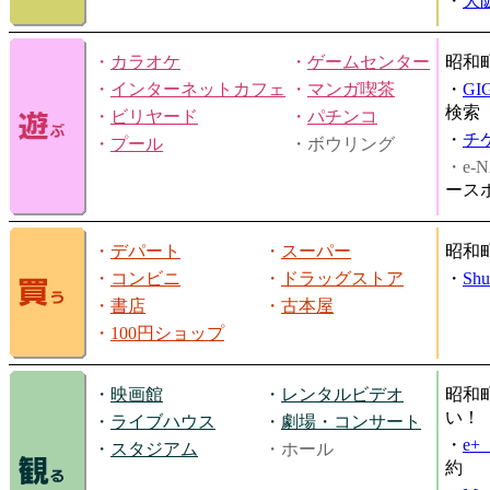
・
大
・
カラオケ
・
ゲームセンター
昭和
・
インターネットカフェ
・
マンガ喫茶
・
GI
検索
・
ビリヤード
・
パチンコ
・
チ
・
プール
・ボウリング
・e-N
ース
・
デパート
・
スーパー
昭和
・
コンビニ
・
ドラッグストア
・
Shu
・
書店
・
古本屋
・
100円ショップ
・
映画館
・
レンタルビデオ
昭和
い！
・
ライブハウス
・
劇場・コンサート
・
e
・
スタジアム
・ホール
約