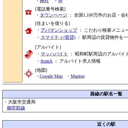
・
神社
・
寺
[電話番号検索]
・
タウンページ
： 全国1,100万件のお店
[住まいを借りる]
・
アパマンショップ
： こだわり検索メニュ
・
スマイティ(賃貸)
： 駅周辺の賃貸物件を
[アルバイト]
・
マッハバイト
： 昭和町駅周辺のアルバイ
・
fromA
：
アルバイト求人情報
[地図]
・
Google Map
・
Mapion
路線の駅名一覧
・大阪市交通局
御堂筋線
近くの駅