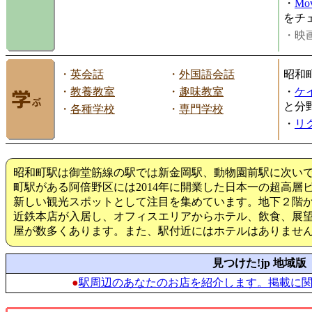
・
Mov
をチ
・映画
・
英会話
・
外国語会話
昭和
・
教養教室
・
趣味教室
・
ケ
と分
・
各種学校
・
専門学校
・
リ
昭和町駅は御堂筋線の駅では新金岡駅、動物園前駅に次い
町駅がある阿倍野区には2014年に開業した日本一の超高層
新しい観光スポットとして注目を集めています。地下２階か
近鉄本店が入居し、オフィスエリアからホテル、飲食、展
屋が数多くあります。また、駅付近にはホテルはありませ
見つけた!jp 地域版
●
駅周辺のあなたのお店を紹介します。掲載に