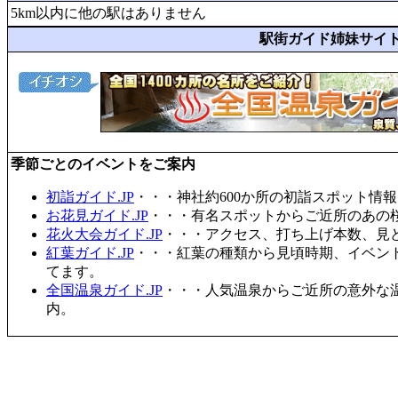
5km以内に他の駅はありません
駅街ガイド姉妹サイ
季節ごとのイベントをご案内
初詣ガイド.JP
・・・神社約600か所の初詣スポット情
お花見ガイド.JP
・・・有名スポットからご近所のあの桜
花火大会ガイド.JP
・・・アクセス、打ち上げ本数、見
紅葉ガイド.JP
・・・紅葉の種類から見頃時期、イベン
てます。
全国温泉ガイド.JP
・・・人気温泉からご近所の意外な
内。