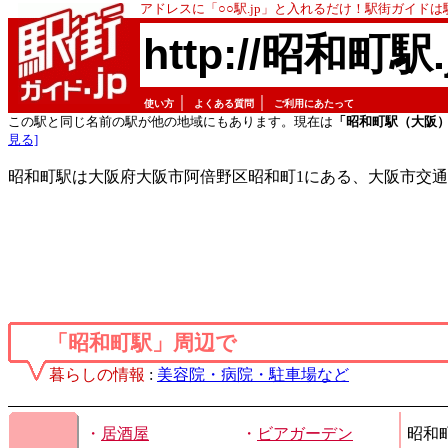
アドレスに「○○駅.jp」と入れるだけ！駅街ガイド
http://昭和町駅.
｜
｜
使い方
よくある質問
ご利用にあたって
この駅と同じ名前の駅が他の地域にもあります。現在は
「昭和町駅（大阪
見る]
昭和町駅は大阪府大阪市阿倍野区昭和町1にある、大阪市交
「昭和町駅」周辺で
暮らしの情報
:
美容院・病院・駐車場など
・
居酒屋
・
ビアガーデン
昭和