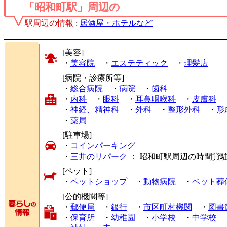
「昭和町駅」周辺の
駅周辺の情報
:
居酒屋・ホテルなど
[美容]
・
美容院
・
エステティック
・
理髪店
[病院・診療所等]
・
総合病院
・
病院
・
歯科
・
内科
・
眼科
・
耳鼻咽喉科
・
皮膚科
・
神経、精神科
・
外科
・
整形外科
・
形
・
薬局
[駐車場]
・
コインパーキング
・
三井のリパーク
： 昭和町駅周辺の時間貸
[ペット]
・
ペットショップ
・
動物病院
・
ペット葬
[公的機関等]
・
郵便局
・
銀行
・
市区町村機関
・
図書
・
保育所
・
幼稚園
・
小学校
・
中学校